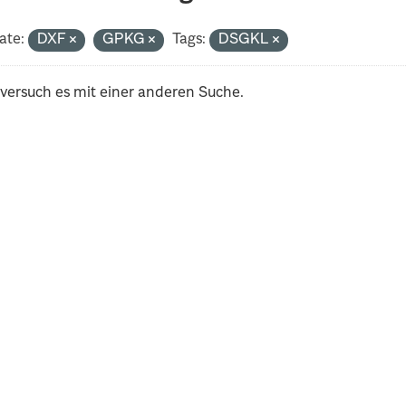
ate:
DXF
GPKG
Tags:
DSGKL
 versuch es mit einer anderen Suche.