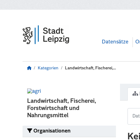
Zum Hauptinhalt wechseln
Datensätze
O
Kategorien
Landwirtschaft, Fischerei,...
Landwirtschaft, Fischerei,
Forstwirtschaft und
Nahrungsmittel
Organisationen
Ke