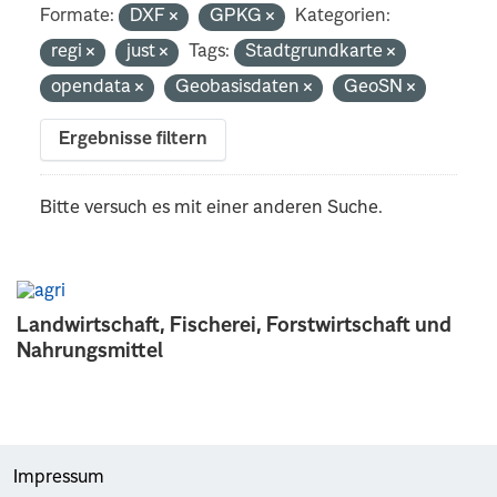
Formate:
DXF
GPKG
Kategorien:
regi
just
Tags:
Stadtgrundkarte
opendata
Geobasisdaten
GeoSN
Ergebnisse filtern
Bitte versuch es mit einer anderen Suche.
Landwirtschaft, Fischerei, Forstwirtschaft und
Nahrungsmittel
Impressum