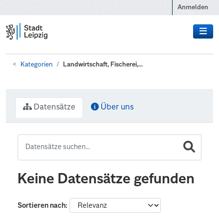
Zum Hauptinhalt wechseln
Anmelden
Kategorien
Landwirtschaft, Fischerei,...
Datensätze
Über uns
Keine Datensätze gefunden
Sortieren nach