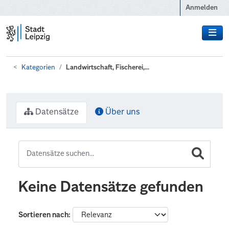
Zum Hauptinhalt wechseln
Anmelden
Kategorien
Landwirtschaft, Fischerei,...
Datensätze
Über uns
Keine Datensätze gefunden
Sortieren nach