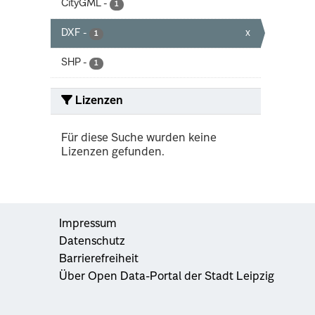
CityGML
-
1
DXF
-
x
1
SHP
-
1
Lizenzen
Für diese Suche wurden keine
Lizenzen gefunden.
Impressum
Datenschutz
Barrierefreiheit
Über Open Data-Portal der Stadt Leipzig