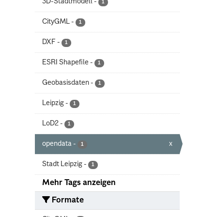
3D-Stadtmodell
-
1
CityGML
-
1
DXF
-
1
ESRI Shapefile
-
1
Geobasisdaten
-
1
Leipzig
-
1
LoD2
-
1
opendata
-
x
1
Stadt Leipzig
-
1
Mehr Tags anzeigen
Formate