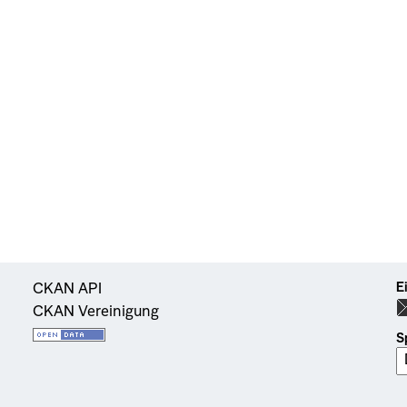
E
CKAN API
CKAN Vereinigung
S