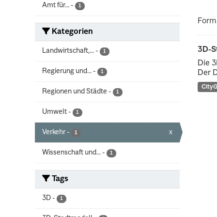
Amt für...
-
1
Form
Kategorien
3D-S
Landwirtschaft,...
-
1
Die 3
Regierung und...
-
1
Der D
City
Regionen und Städte
-
1
Umwelt
-
1
Verkehr
-
x
1
Wissenschaft und...
-
1
Tags
3D
-
1