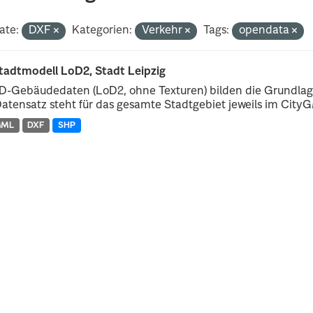
ate:
DXF
Kategorien:
Verkehr
Tags:
opendata
tadtmodell LoD2, Stadt Leipzig
D-Gebäudedaten (LoD2, ohne Texturen) bilden die Grundlage
atensatz steht für das gesamte Stadtgebiet jeweils im CityGM
GML
DXF
SHP