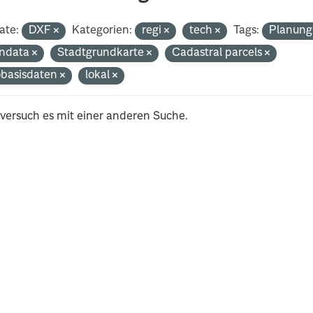
ate:
DXF
Kategorien:
regi
tech
Tags:
Planun
ndata
Stadtgrundkarte
Cadastral parcels
basisdaten
lokal
 versuch es mit einer anderen Suche.