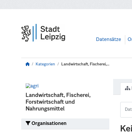
Zum Hauptinhalt wechseln
Datensätze
O
Kategorien
Landwirtschaft, Fischerei,...
Landwirtschaft, Fischerei,
Forstwirtschaft und
Nahrungsmittel
Organisationen
Ke