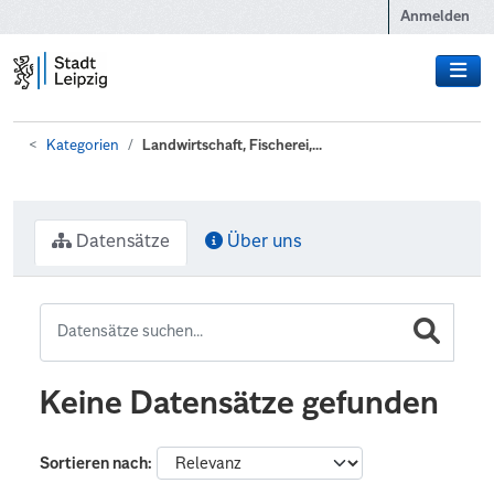
Zum Hauptinhalt wechseln
Anmelden
Kategorien
Landwirtschaft, Fischerei,...
Datensätze
Über uns
Keine Datensätze gefunden
Sortieren nach