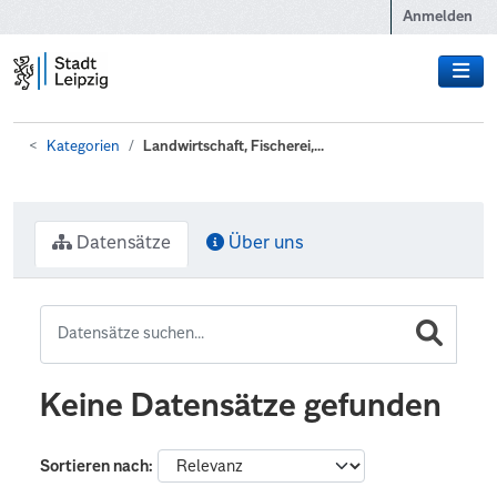
Zum Hauptinhalt wechseln
Anmelden
Kategorien
Landwirtschaft, Fischerei,...
Datensätze
Über uns
Keine Datensätze gefunden
Sortieren nach