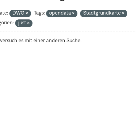
ate:
DWG
Tags:
opendata
Stadtgrundkarte
orien:
just
 versuch es mit einer anderen Suche.