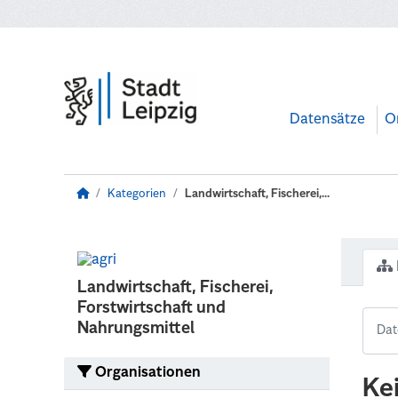
Zum Hauptinhalt wechseln
Datensätze
O
Kategorien
Landwirtschaft, Fischerei,...
Landwirtschaft, Fischerei,
Forstwirtschaft und
Nahrungsmittel
Organisationen
Ke