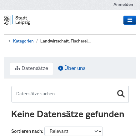
Zum Hauptinhalt wechseln
Anmelden
Kategorien
Landwirtschaft, Fischerei,...
Datensätze
Über uns
Keine Datensätze gefunden
Sortieren nach