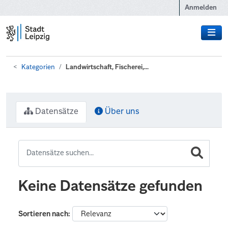
Zum Hauptinhalt wechseln
Anmelden
Kategorien
Landwirtschaft, Fischerei,...
Datensätze
Über uns
Keine Datensätze gefunden
Sortieren nach