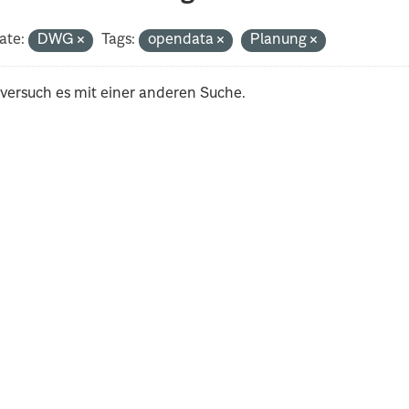
ate:
DWG
Tags:
opendata
Planung
 versuch es mit einer anderen Suche.