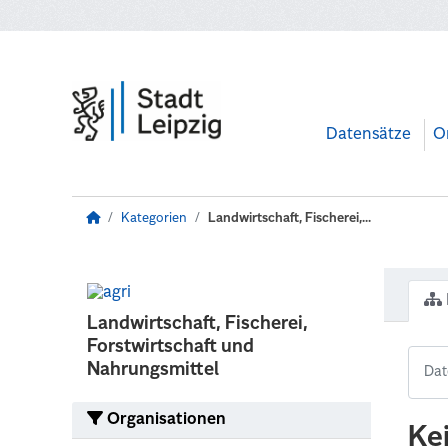
Zum Hauptinhalt wechseln
Datensätze
O
Kategorien
Landwirtschaft, Fischerei,...
Landwirtschaft, Fischerei,
Forstwirtschaft und
Nahrungsmittel
Organisationen
Ke