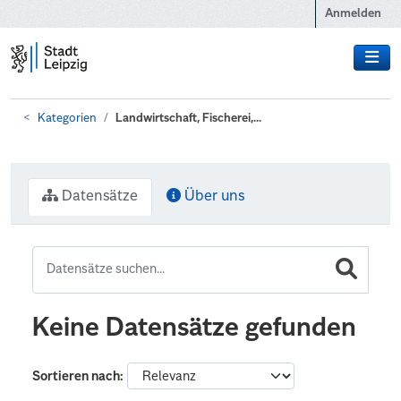
Zum Hauptinhalt wechseln
Anmelden
Kategorien
Landwirtschaft, Fischerei,...
Datensätze
Über uns
Keine Datensätze gefunden
Sortieren nach