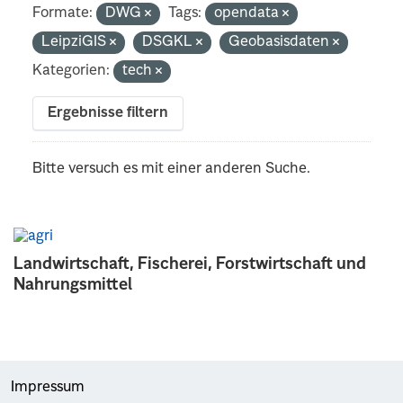
Formate:
DWG
Tags:
opendata
LeipziGIS
DSGKL
Geobasisdaten
Kategorien:
tech
Ergebnisse filtern
Bitte versuch es mit einer anderen Suche.
Landwirtschaft, Fischerei, Forstwirtschaft und
Nahrungsmittel
Impressum