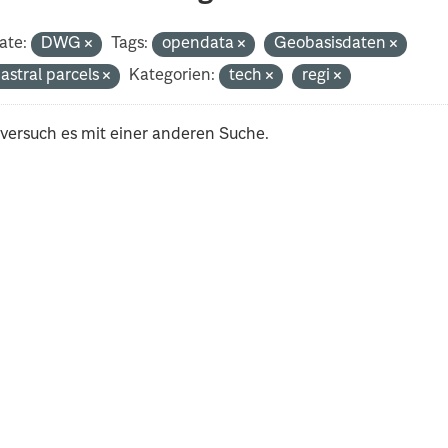
ate:
DWG
Tags:
opendata
Geobasisdaten
astral parcels
Kategorien:
tech
regi
 versuch es mit einer anderen Suche.