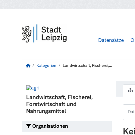
Zum Hauptinhalt wechseln
Datensätze
O
Kategorien
Landwirtschaft, Fischerei,...
Landwirtschaft, Fischerei,
Forstwirtschaft und
Nahrungsmittel
Organisationen
Ke