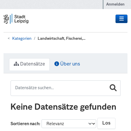
Zum Hauptinhalt wechseln
Anmelden
Kategorien
Landwirtschaft, Fischerei,...
Datensätze
Über uns
Keine Datensätze gefunden
Los
Sortieren nach