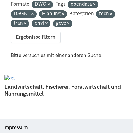
Formate:
DWG
Tags:
opendata
DSGKL
Planung
Kategorien:
tech
tran
envi
gove
Ergebnisse filtern
Bitte versuch es mit einer anderen Suche.
Landwirtschaft, Fischerei, Forstwirtschaft und
Nahrungsmittel
Impressum