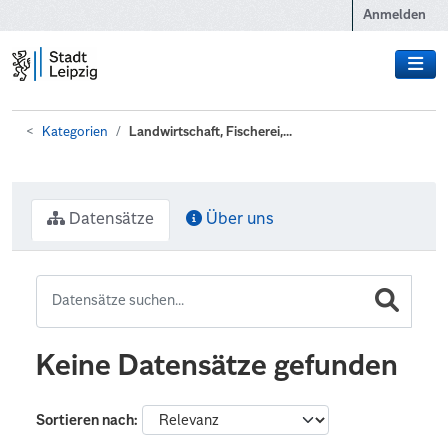
Zum Hauptinhalt wechseln
Anmelden
Kategorien
Landwirtschaft, Fischerei,...
Datensätze
Über uns
Keine Datensätze gefunden
Sortieren nach