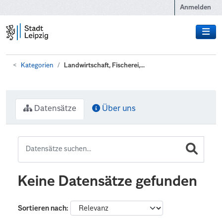
Zum Hauptinhalt wechseln
Anmelden
Kategorien
Landwirtschaft, Fischerei,...
Datensätze
Über uns
Keine Datensätze gefunden
Sortieren nach