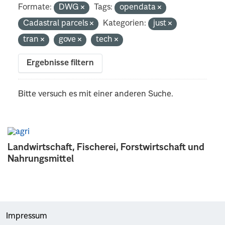
Formate:
DWG
Tags:
opendata
Cadastral parcels
Kategorien:
just
tran
gove
tech
Ergebnisse filtern
Bitte versuch es mit einer anderen Suche.
Landwirtschaft, Fischerei, Forstwirtschaft und
Nahrungsmittel
Impressum