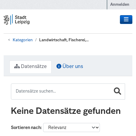
Zum Hauptinhalt wechseln
Anmelden
Kategorien
Landwirtschaft, Fischerei,...
Datensätze
Über uns
Keine Datensätze gefunden
Sortieren nach