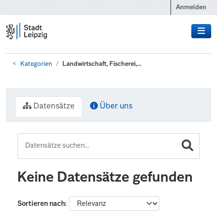
Zum Hauptinhalt wechseln
Anmelden
Kategorien
Landwirtschaft, Fischerei,...
Datensätze
Über uns
Keine Datensätze gefunden
Sortieren nach