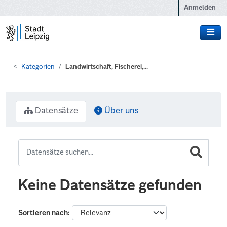
Zum Hauptinhalt wechseln
Anmelden
Kategorien
Landwirtschaft, Fischerei,...
Datensätze
Über uns
Keine Datensätze gefunden
Sortieren nach