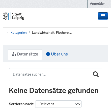
Zum Hauptinhalt wechseln
Anmelden
Kategorien
Landwirtschaft, Fischerei,...
Datensätze
Über uns
Keine Datensätze gefunden
Sortieren nach