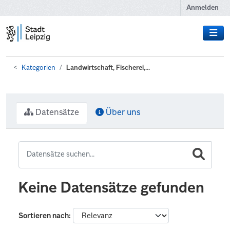
Zum Hauptinhalt wechseln
Anmelden
Kategorien
Landwirtschaft, Fischerei,...
Datensätze
Über uns
Keine Datensätze gefunden
Sortieren nach