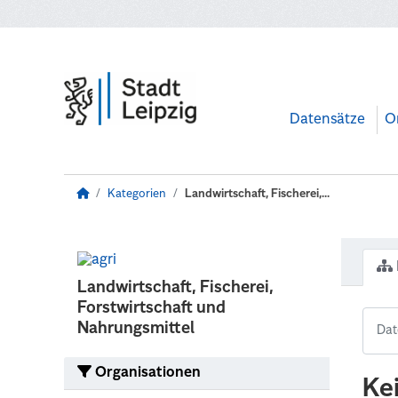
Zum Hauptinhalt wechseln
Datensätze
O
Kategorien
Landwirtschaft, Fischerei,...
Landwirtschaft, Fischerei,
Forstwirtschaft und
Nahrungsmittel
Organisationen
Ke