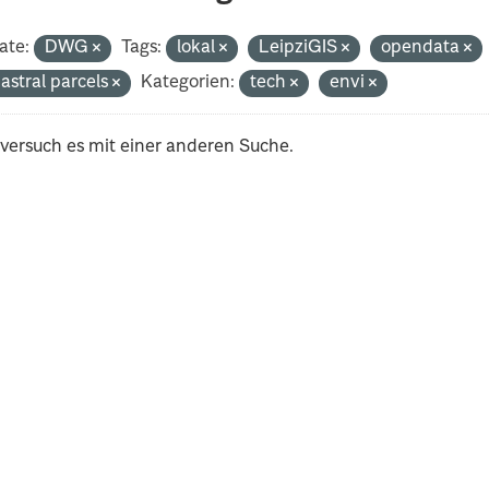
ate:
DWG
Tags:
lokal
LeipziGIS
opendata
astral parcels
Kategorien:
tech
envi
 versuch es mit einer anderen Suche.