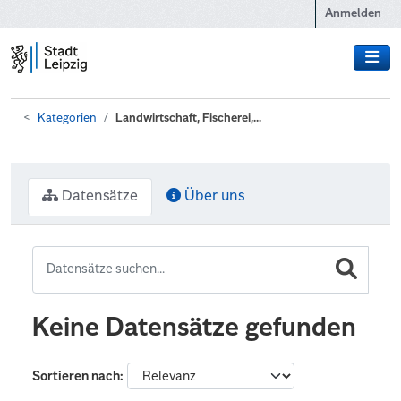
Zum Hauptinhalt wechseln
Anmelden
Kategorien
Landwirtschaft, Fischerei,...
Datensätze
Über uns
Keine Datensätze gefunden
Sortieren nach