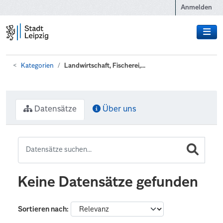
Zum Hauptinhalt wechseln
Anmelden
Kategorien
Landwirtschaft, Fischerei,...
Datensätze
Über uns
Keine Datensätze gefunden
Sortieren nach