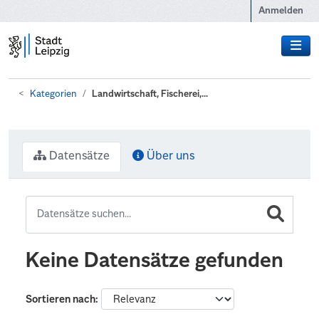
Zum Hauptinhalt wechseln
Anmelden
Kategorien
Landwirtschaft, Fischerei,...
Datensätze
Über uns
Keine Datensätze gefunden
Sortieren nach