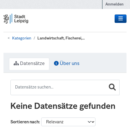
Zum Hauptinhalt wechseln
Anmelden
Kategorien
Landwirtschaft, Fischerei,...
Datensätze
Über uns
Keine Datensätze gefunden
Sortieren nach