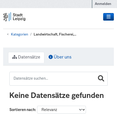
Zum Hauptinhalt wechseln
Anmelden
Kategorien
Landwirtschaft, Fischerei,...
Datensätze
Über uns
Keine Datensätze gefunden
Sortieren nach