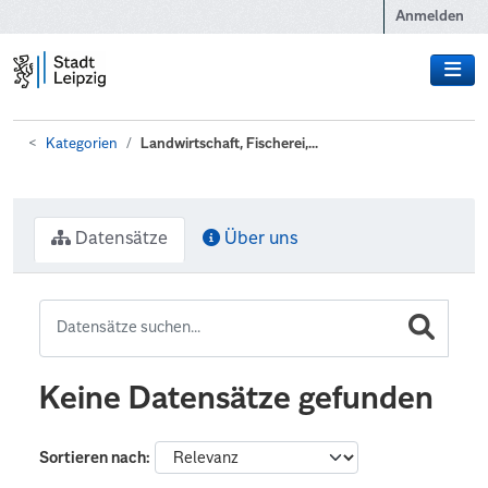
Zum Hauptinhalt wechseln
Anmelden
Kategorien
Landwirtschaft, Fischerei,...
Datensätze
Über uns
Keine Datensätze gefunden
Sortieren nach