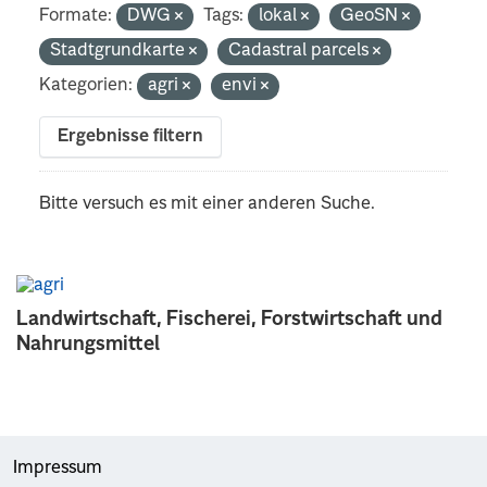
Formate:
DWG
Tags:
lokal
GeoSN
Stadtgrundkarte
Cadastral parcels
Kategorien:
agri
envi
Ergebnisse filtern
Bitte versuch es mit einer anderen Suche.
Landwirtschaft, Fischerei, Forstwirtschaft und
Nahrungsmittel
Impressum