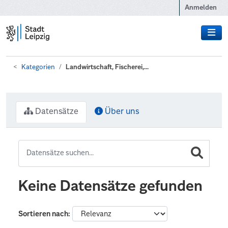
Zum Hauptinhalt wechseln
Anmelden
Kategorien
Landwirtschaft, Fischerei,...
Datensätze
Über uns
Keine Datensätze gefunden
Sortieren nach