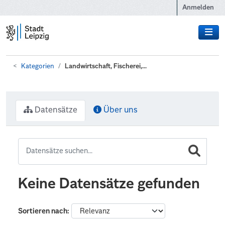
Zum Hauptinhalt wechseln
Anmelden
Kategorien
Landwirtschaft, Fischerei,...
Datensätze
Über uns
Keine Datensätze gefunden
Sortieren nach