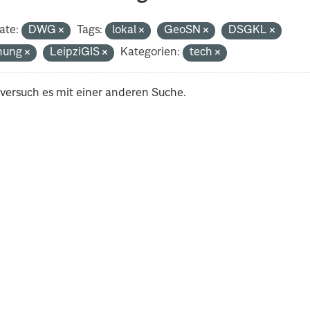
ate:
DWG
Tags:
lokal
GeoSN
DSGKL
nung
LeipziGIS
Kategorien:
tech
 versuch es mit einer anderen Suche.