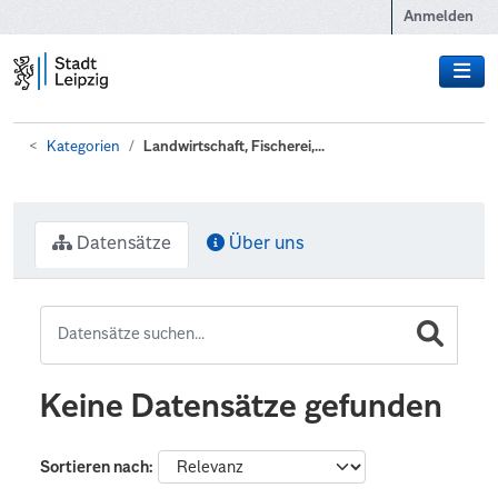
Zum Hauptinhalt wechseln
Anmelden
Kategorien
Landwirtschaft, Fischerei,...
Datensätze
Über uns
Keine Datensätze gefunden
Sortieren nach