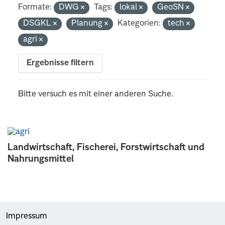
Formate:
DWG
Tags:
lokal
GeoSN
DSGKL
Planung
Kategorien:
tech
agri
Ergebnisse filtern
Bitte versuch es mit einer anderen Suche.
Landwirtschaft, Fischerei, Forstwirtschaft und
Nahrungsmittel
Impressum