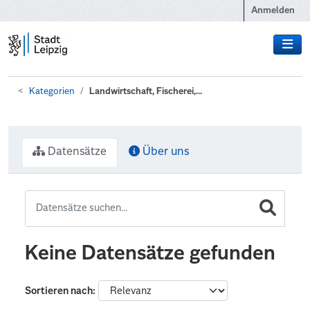
Zum Hauptinhalt wechseln
Anmelden
Kategorien
Landwirtschaft, Fischerei,...
Datensätze
Über uns
Keine Datensätze gefunden
Sortieren nach