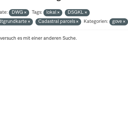
ate:
DWG
Tags:
lokal
DSGKL
dtgrundkarte
Cadastral parcels
Kategorien:
gove
 versuch es mit einer anderen Suche.