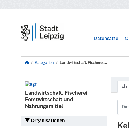
Zum Hauptinhalt wechseln
Datensätze
O
Kategorien
Landwirtschaft, Fischerei,...
Landwirtschaft, Fischerei,
Forstwirtschaft und
Nahrungsmittel
Organisationen
Ke