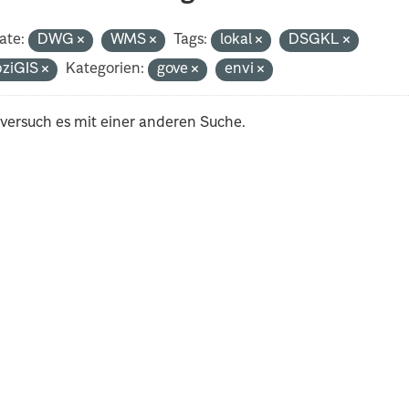
ate:
DWG
WMS
Tags:
lokal
DSGKL
pziGIS
Kategorien:
gove
envi
 versuch es mit einer anderen Suche.