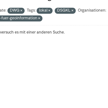
ate:
DWG
Tags:
lokal
DSGKL
Organisationen:
-fuer-geoinformation
 versuch es mit einer anderen Suche.