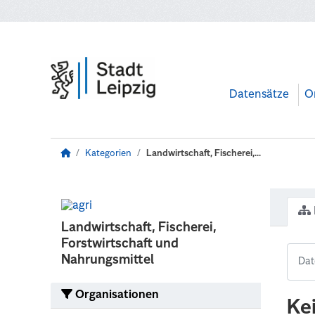
Zum Hauptinhalt wechseln
Datensätze
O
Kategorien
Landwirtschaft, Fischerei,...
Landwirtschaft, Fischerei,
Forstwirtschaft und
Nahrungsmittel
Organisationen
Ke