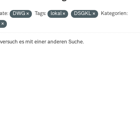
ate:
DWG
Tags:
lokal
DSGKL
Kategorien:
n
 versuch es mit einer anderen Suche.