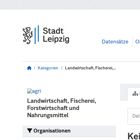
Zum Hauptinhalt wechseln
Datensätze
O
Kategorien
Landwirtschaft, Fischerei,...
Landwirtschaft, Fischerei,
Forstwirtschaft und
Nahrungsmittel
Organisationen
Ke