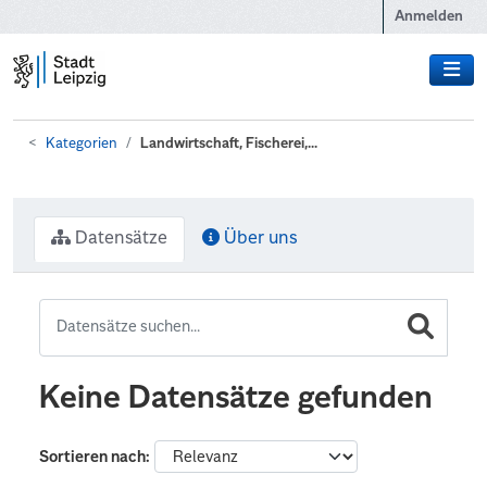
Zum Hauptinhalt wechseln
Anmelden
Kategorien
Landwirtschaft, Fischerei,...
Datensätze
Über uns
Keine Datensätze gefunden
Sortieren nach