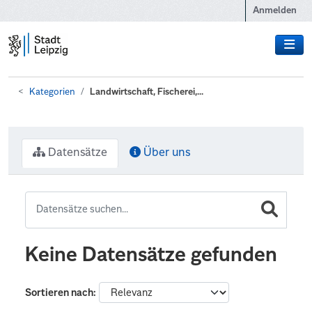
Zum Hauptinhalt wechseln
Anmelden
Kategorien
Landwirtschaft, Fischerei,...
Datensätze
Über uns
Keine Datensätze gefunden
Sortieren nach