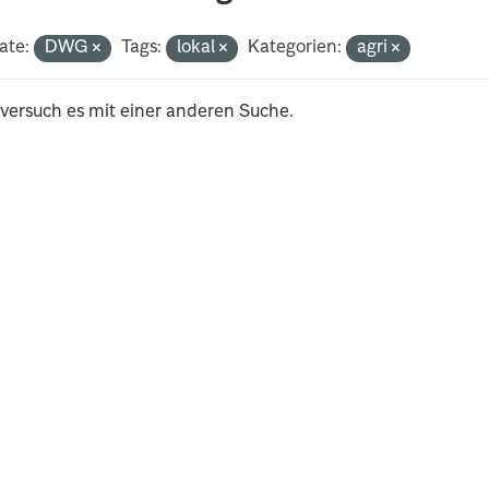
ate:
DWG
Tags:
lokal
Kategorien:
agri
 versuch es mit einer anderen Suche.