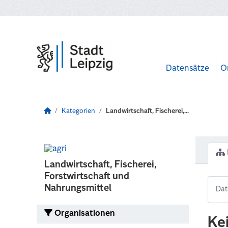
Zum Hauptinhalt wechseln
Datensätze
O
Kategorien
Landwirtschaft, Fischerei,...
Landwirtschaft, Fischerei,
Forstwirtschaft und
Nahrungsmittel
Organisationen
Ke