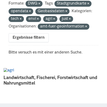
Formate:
DWG
Tags:
Stadtgrundkarte
opendata
Geobasisdaten
Kategorien:
tech
envi
agri
just
Organisationen:
amt-fuer-geoinformation
Ergebnisse filtern
Bitte versuch es mit einer anderen Suche.
Landwirtschaft, Fischerei, Forstwirtschaft und
Nahrungsmittel