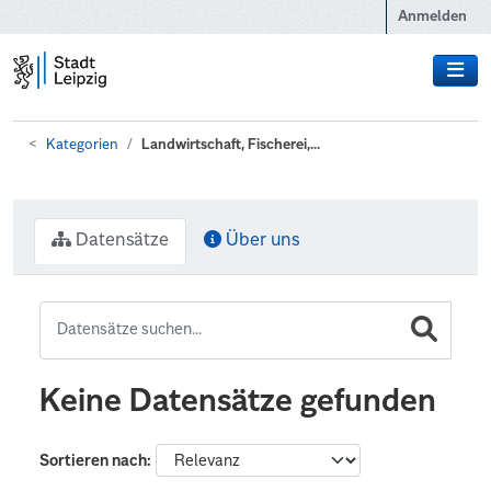
Zum Hauptinhalt wechseln
Anmelden
Kategorien
Landwirtschaft, Fischerei,...
Datensätze
Über uns
Keine Datensätze gefunden
Sortieren nach