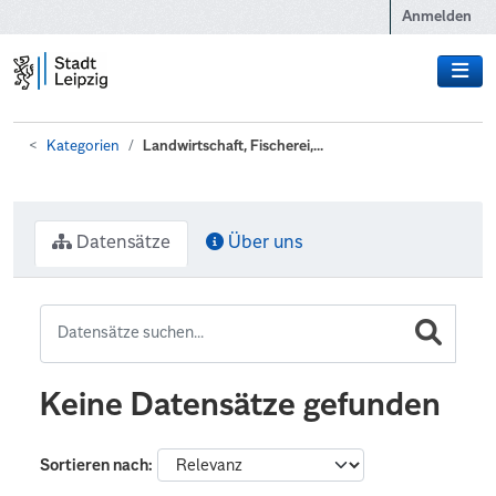
Zum Hauptinhalt wechseln
Anmelden
Kategorien
Landwirtschaft, Fischerei,...
Datensätze
Über uns
Keine Datensätze gefunden
Sortieren nach