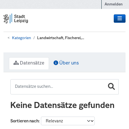
Zum Hauptinhalt wechseln
Anmelden
Kategorien
Landwirtschaft, Fischerei,...
Datensätze
Über uns
Keine Datensätze gefunden
Sortieren nach