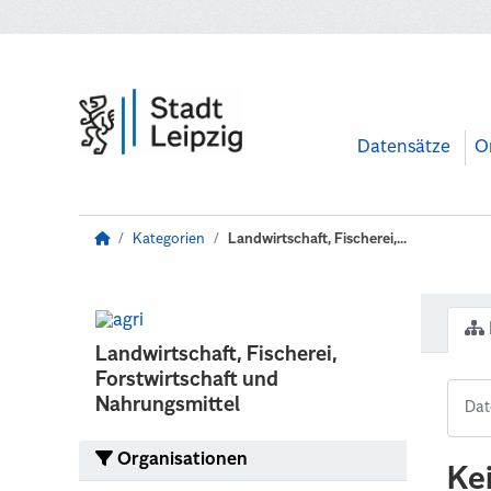
Zum Hauptinhalt wechseln
Datensätze
O
Kategorien
Landwirtschaft, Fischerei,...
Landwirtschaft, Fischerei,
Forstwirtschaft und
Nahrungsmittel
Organisationen
Ke