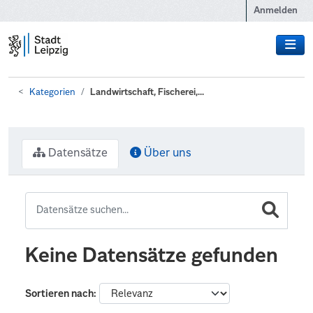
Zum Hauptinhalt wechseln
Anmelden
Kategorien
Landwirtschaft, Fischerei,...
Datensätze
Über uns
Keine Datensätze gefunden
Sortieren nach