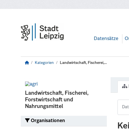
Zum Hauptinhalt wechseln
Datensätze
O
Kategorien
Landwirtschaft, Fischerei,...
Landwirtschaft, Fischerei,
Forstwirtschaft und
Nahrungsmittel
Organisationen
Ke