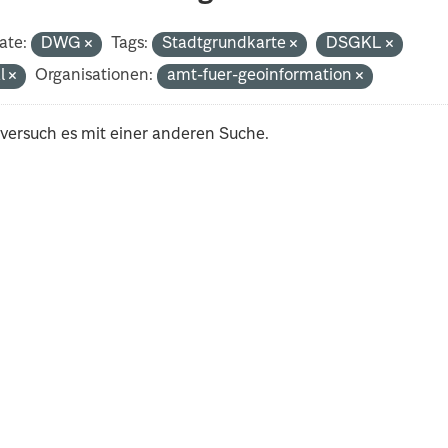
ate:
DWG
Tags:
Stadtgrundkarte
DSGKL
al
Organisationen:
amt-fuer-geoinformation
 versuch es mit einer anderen Suche.