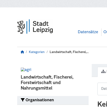
Zum Hauptinhalt wechseln
Datensätze
O
Kategorien
Landwirtschaft, Fischerei,...
Landwirtschaft, Fischerei,
Forstwirtschaft und
Nahrungsmittel
Organisationen
Ke