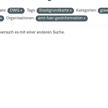
ate:
DWG
Tags:
Stadtgrundkarte
Kategorien:
gov
t
Organisationen:
amt-fuer-geoinformation
 versuch es mit einer anderen Suche.