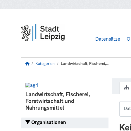
Zum Hauptinhalt wechseln
Datensätze
O
Kategorien
Landwirtschaft, Fischerei,...
Landwirtschaft, Fischerei,
Forstwirtschaft und
Nahrungsmittel
Organisationen
Ke