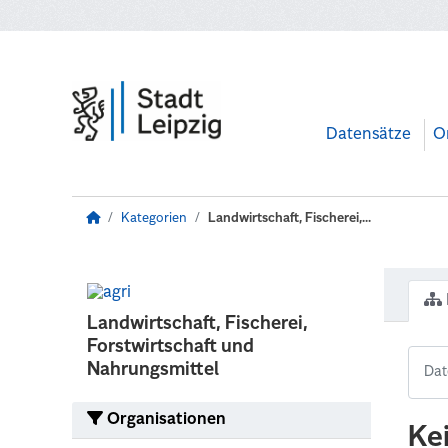
Zum Hauptinhalt wechseln
Datensätze
O
Kategorien
Landwirtschaft, Fischerei,...
Landwirtschaft, Fischerei,
Forstwirtschaft und
Nahrungsmittel
Organisationen
Ke