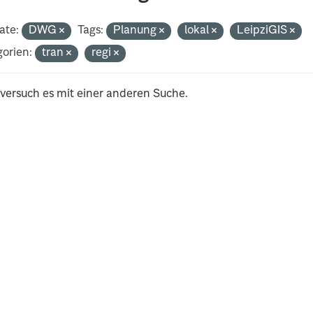
ate:
DWG
Tags:
Planung
lokal
LeipziGIS
orien:
tran
regi
 versuch es mit einer anderen Suche.